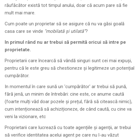
răufăcător există tot timpul anului, doar că acum pare să fie
mult mai mare.
Cum poate un proprietar să se asigure că nu va găsi goală
casa care se vinde
"mobilată și utilată"
?
In primul rând nu ar trebui să permită oricui să intre pe
proprietate.
Proprietarii care încearcă să vândă singuri sunt cei mai expuși,
pentru că le este greu să chestioneze și legitimeze un potențial
cumpărător.
In momentul în care sună un 'cumpărător' ar trebui să pună,
fără jenă, un minim de întrebări: cine este, ce anume caută
(foarte mulți văd doar pozele și prețul, fără să citească nimic),
cum intenționează să achiziționeze, de când caută, cu cine va
veni la vizionare, etc
Proprietarii care lucrează cu toate agențiile și agenții, ar trebui
să verifice identitatea acelui agent pe care nu l-au văzut