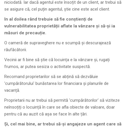
niciodată. Iar dacă agentul este însoțit de un client, ar trebui să
se asigure că, cel puțin agentul, știe cine este acel client.
In al doilea rând trebuie să fie conștienți de
vulnerabilitatea proprietății aflate la vânzare și să-și ia
măsuri de precauție.
O cameră de supraveghere nu e scumpă și descurajează
răufăcătorii.
Vecinii ar fi bine să știe că locuința e la vânzare și, rugați
frumos, ar putea sesiza o activitate suspectă.
Recomand proprietarilor să se abțină să dezvăluie
'cumpărătorului' bunăstarea lor financiara și planurile de
vacanță.
Proprietarii nu ar trebui să permită 'cumpărătorilor' să viziteze
neînsoțiți o locuință în care se afla obiecte de valoare, doar
pentru că au auzit că așa se face în alte țări.
Și, cel mai bine, ar trebui să-și angajeze un agent care să